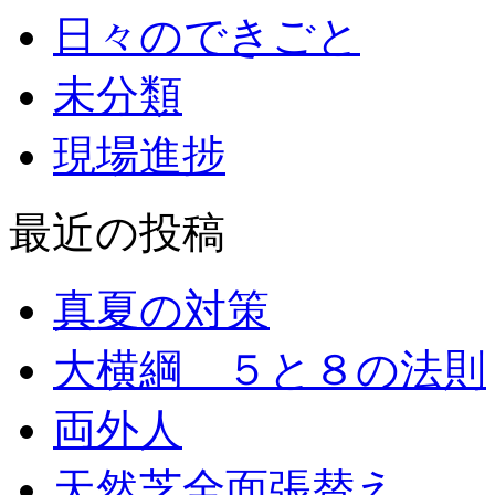
日々のできごと
未分類
現場進捗
最近の投稿
真夏の対策
大横綱 ５と８の法則
両外人
天然芝全面張替え