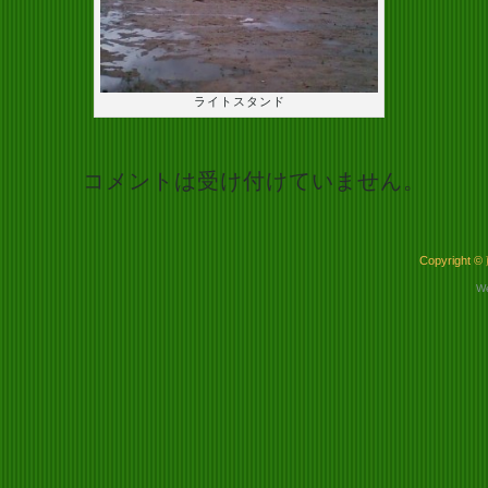
ライトスタンド
コメントは受け付けていません。
Copyright ©
W