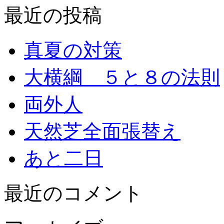
最近の投稿
真夏の対策
大横綱 ５と８の法則
両外人
天然芝全面張替え
あと二日
最近のコメント