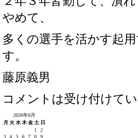
２年３年皆勤して、潰れ
やめて、
多くの選手を活かす起用
す。
藤原義男
コメントは受け付けてい
2026年8月
月
火
水
木
金
土
日
1
2
3
4
5
6
7
8
9