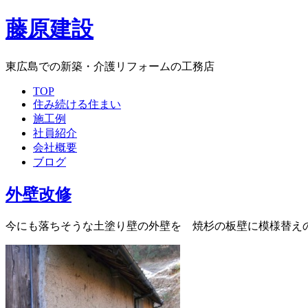
藤原建設
東広島での新築・介護リフォームの工務店
TOP
住み続ける住まい
施工例
社員紹介
会社概要
ブログ
外壁改修
今にも落ちそうな土塗り壁の外壁を 焼杉の板壁に模様替え