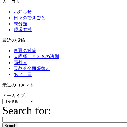
カテゴリー
お知らせ
日々のできごと
未分類
現場進捗
最近の投稿
真夏の対策
大横綱 ５と８の法則
両外人
天然芝全面張替え
あと二日
最近のコメント
アーカイブ
ア
Search for:
ー
カ
イ
ブ
Search